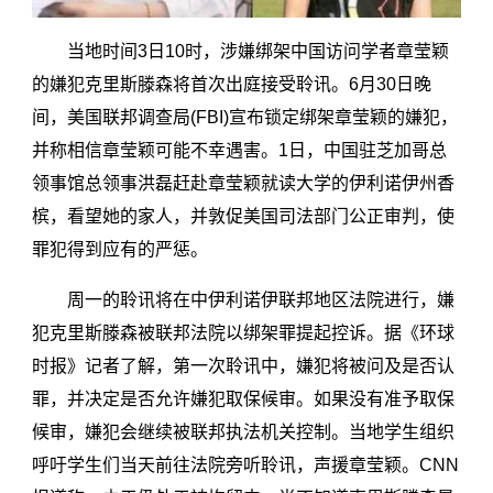
当地时间3日10时，涉嫌绑架中国访问学者章莹颖
的嫌犯克里斯滕森将首次出庭接受聆讯。6月30日晚
间，美国联邦调查局(FBI)宣布锁定绑架章莹颖的嫌犯，
并称相信章莹颖可能不幸遇害。1日，中国驻芝加哥总
领事馆总领事洪磊赶赴章莹颖就读大学的伊利诺伊州香
槟，看望她的家人，并敦促美国司法部门公正审判，使
罪犯得到应有的严惩。
周一的聆讯将在中伊利诺伊联邦地区法院进行，嫌
犯克里斯滕森被联邦法院以绑架罪提起控诉。据《环球
时报》记者了解，第一次聆讯中，嫌犯将被问及是否认
罪，并决定是否允许嫌犯取保候审。如果没有准予取保
候审，嫌犯会继续被联邦执法机关控制。当地学生组织
呼吁学生们当天前往法院旁听聆讯，声援章莹颖。CNN