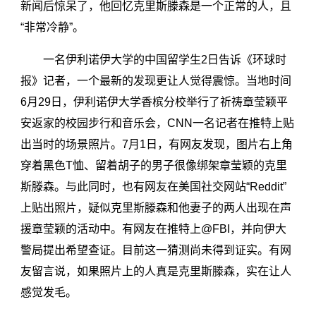
新闻后惊呆了，他回忆克里斯滕森是一个正常的人，且
“非常冷静”。
一名伊利诺伊大学的中国留学生2日告诉《环球时
报》记者，一个最新的发现更让人觉得震惊。当地时间
6月29日，伊利诺伊大学香槟分校举行了祈祷章莹颖平
安返家的校园步行和音乐会，CNN一名记者在推特上贴
出当时的场景照片。7月1日，有网友发现，图片右上角
穿着黑色T恤、留着胡子的男子很像绑架章莹颖的克里
斯滕森。与此同时，也有网友在美国社交网站“Reddit”
上贴出照片，疑似克里斯滕森和他妻子的两人出现在声
援章莹颖的活动中。有网友在推特上@FBI，并向伊大
警局提出希望查证。目前这一猜测尚未得到证实。有网
友留言说，如果照片上的人真是克里斯滕森，实在让人
感觉发毛。