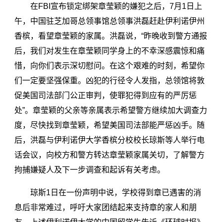
在FBI宣布锁定绑架章莹颖的嫌犯之后，7月1日上
午，中国驻芝加哥总领事馆总领事洪磊赶赴伊利诺伊州
香槟，看望章莹颖的家属。洪磊说，“昨晚收到警方通报
后，我们对发生在章莹颖同学身上的不幸深感震惊和痛
惜，向你们表示深切慰问。在这个艰难的时刻，希望你
们一定要坚强保重。凶犯的行径令人发指，总领馆将敦
促美国司法部门公正审判，使罪犯得到应有的严厉惩
处”。章莹颖的父亲等亲属表示希望警方继续加大调查力
度，尽快找到章莹颖，希望美国司法部能严惩凶手。随
后，洪磊与伊利诺伊大学香槟分校校长琼斯等人举行电
话会议，向校方和警方转达章莹颖家属关切，了解警方
拘捕嫌疑人及下一步调查和起诉有关考虑。
琼斯1日在一份声明中说，学校得到章已遇害的消
息后非常难过，呼吁大家团结起来支持章的家人和朋