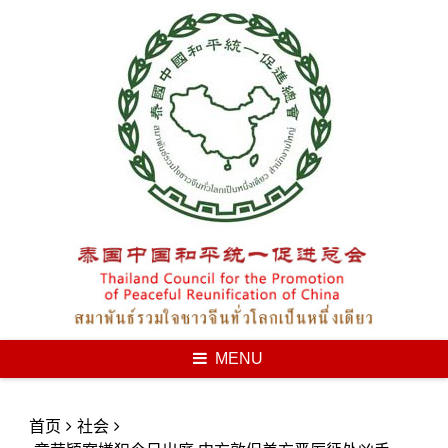
Skip
to
content
MENU
首页
社会