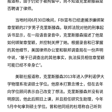
报道称，由于仍处于被拘留中，尚不知道克里斯滕森是
否聘请了律师。
当地时间6月30日晚间，FBI宣布已经逮捕涉嫌绑架
章莹颖的27岁男子克里斯滕森。联邦法院对他的刑事起
诉书显示，在一段语音录音中，克里斯滕森描述了他是
如何绑架章莹颖，并控制关押了她。根据录音和已掌握
的其他细节，美国律师办公室和联邦调查局在一份声明
中说，“基于已调查出的其他事实，执法探员相信章莹颖
可能已经不幸身亡”。
美联社报道称，克里斯滕森2013年进入伊利诺伊大
学物理系攻读硕士学位。他原本打算念博士，但在去年
向学位顾问表示自己改变了想法。克里斯滕森并没有说
明原因，他此后照旧上课，并且担任研究生助理，今年
5月中旬拿到硕士学位。曾和他同班的杜塔称自己听到