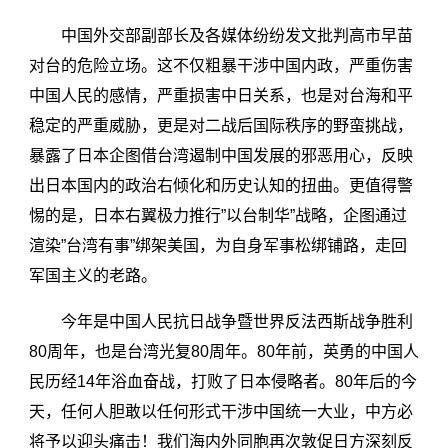
中国外交部副部长及各媒体纷纷发文批判高市早苗
对台的危险立场。这不仅粗暴干涉中国内政，严重伤害
中国人民的感情，严重损害中日关系，也是对台海和平
稳定的严重威胁，更是对二战后国际秩序的野蛮挑战，
暴露了日本企图借台湾遏制中国发展的邪恶用心，反映
出日本国内的政治右倾化和历史认知的扭曲。更值得警
惕的是，日本右翼极力推行”以台制华”战略，企图通过
渲染”台湾有事”绑架美国，为自身军事松绑铺路，走回
军国主义的老路。
今年是中国人民抗日战争暨世界反法西斯战争胜利
80周年，也是台湾光复80周年。80年前，英勇的中国人
民历经14年浴血奋战，打败了日本侵略者。80年后的今
天，任何人胆敢以任何形式干涉中国统一大业，中方必
将予以迎头痛击！我们海内外同胞再次敦促日方深刻反