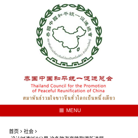
Skip
to
content
MENU
首页
社会