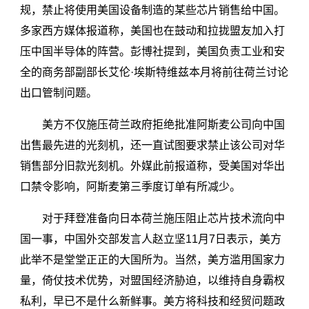
规，禁止将使用美国设备制造的某些芯片销售给中国。
多家西方媒体报道称，美国也在鼓动和拉拢盟友加入打
压中国半导体的阵营。彭博社提到，美国负责工业和安
全的商务部副部长艾伦·埃斯特维兹本月将前往荷兰讨论
出口管制问题。
美方不仅施压荷兰政府拒绝批准阿斯麦公司向中国
出售最先进的光刻机，还一直试图要求禁止该公司对华
销售部分旧款光刻机。外媒此前报道称，受美国对华出
口禁令影响，阿斯麦第三季度订单有所减少。
对于拜登准备向日本荷兰施压阻止芯片技术流向中
国一事，中国外交部发言人赵立坚11月7日表示，美方
此举不是堂堂正正的大国所为。当然，美方滥用国家力
量，倚仗技术优势，对盟国经济胁迫，以维持自身霸权
私利，早已不是什么新鲜事。美方将科技和经贸问题政