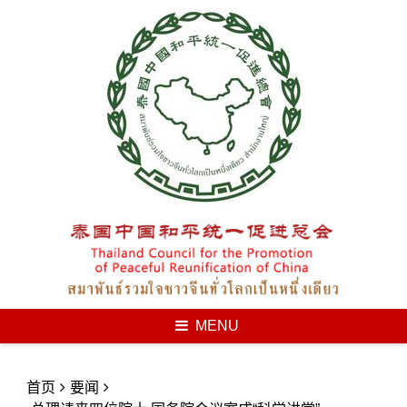
Skip
to
content
MENU
首页
要闻