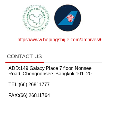
https://www.hepingshijie.com/archives/64783
CONTACT US
ADD:149 Galaxy Place 7 floor, Nonsee
Road, Chongnonsee, Bangkok 101120
TEL:(66) 26811777
FAX:(66) 26811764