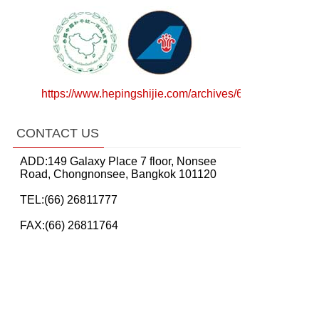
https://www.hepingshijie.com/archives/64783
CONTACT US
ADD:149 Galaxy Place 7 floor, Nonsee
Road, Chongnonsee, Bangkok 101120
TEL:(66) 26811777
FAX:(66) 26811764