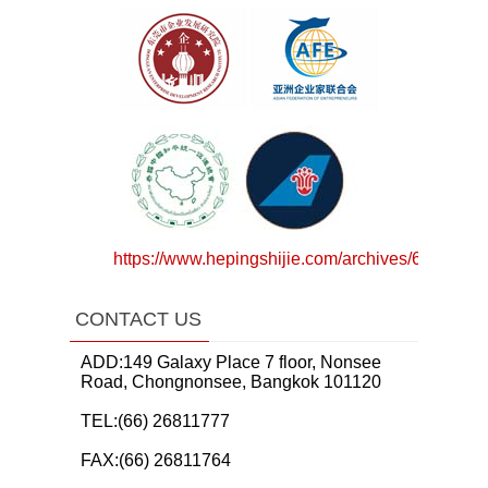
https://www.hepingshijie.com/archives/64783
CONTACT US
ADD:149 Galaxy Place 7 floor, Nonsee
Road, Chongnonsee, Bangkok 101120
TEL:(66) 26811777
FAX:(66) 26811764