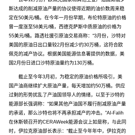
斯达成的削减原油产量的协议使得近期的油价数周来稳
定在50美元/桶。在今年一月份早期，布伦特原油的价格
曾一度涨至58美元/桶，西德克萨斯中质原油的价格为
55美元/桶。路透社援引原油交易商称：“3月份，沙特对
美国的原油日出口量较2月份减少约30万桶，这符合欧
佩克的减产协议。根据美国能源信息署提供的数据，美
国2月份日进口沙特原油量约为130万桶。
截止至今年3月初，为稳定的原油价格所吸引，美
国产油商继续扩大原油产量，每天增加约50万桶。供应
过剩的形势扰乱了产油国领导人的情绪，以至于沙特的
能源部长强调称：“如果其他产油国不履行削减原油产量
的承诺，那么沙特也将不再承担减产的冲击。”Al-Falih
在休斯顿召开的CERAWeek能源会议上如是称，与此同
时，伊拉克原油部长表示：“截止至今年年中，伊拉克的