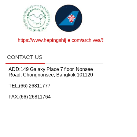
https://www.hepingshijie.com/archives/64783
CONTACT US
ADD:149 Galaxy Place 7 floor, Nonsee
Road, Chongnonsee, Bangkok 101120
TEL:(66) 26811777
FAX:(66) 26811764