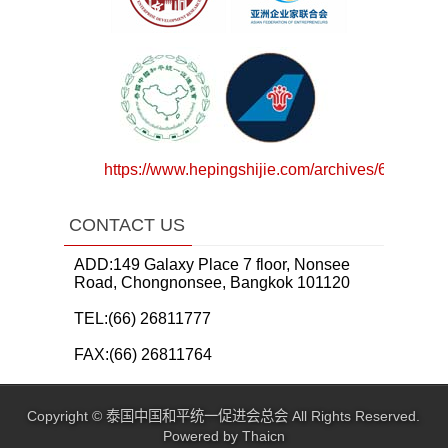
https://www.hepingshijie.com/archives/64783
CONTACT US
ADD:149 Galaxy Place 7 floor, Nonsee
Road, Chongnonsee, Bangkok 101120
TEL:(66) 26811777
FAX:(66) 26811764
Copyright ©
泰国中国和平统一促进会总会
All Rights Reserved.
Powered by
Thaicn